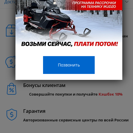
Доставка
Удобная доставка
Бесплатная доставка в любую точку России и стран
СНГ
Способы покупки
Позвонить
Бонусы клиентам
Совершайте покупки и получайте
Кэшбэк 10%
Гарантия
Авторизованные сервисные центры по всей России