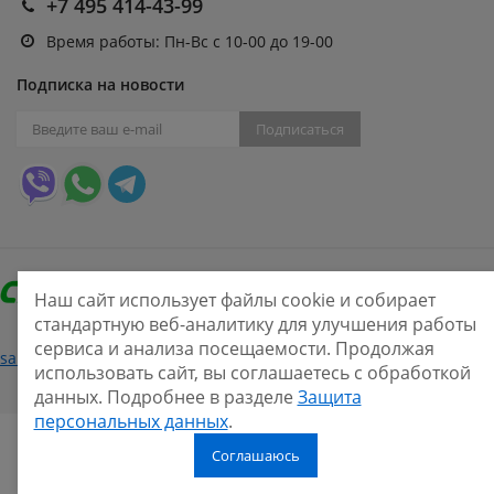
+7 495 414-43-99
Время работы: Пн-Вс с 10-00 до 19-00
Подписка на новости
Подписаться
Наш сайт использует файлы cookie и собирает
стандартную веб-аналитику для улучшения работы
сервиса и анализа посещаемости. Продолжая
Нашли ошибку?
sale@smarine.shop
2026
использовать сайт, вы соглашаетесь с обработкой
данных. Подробнее в разделе
Защита
персональных данных
.
Соглашаюсь