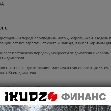
КА
л.с.
 проходимым переднеприводным мотобуксировщиком. Модель пр
ащищает все агрегаты от снега и наледи, и имеет карманы для
чивает постоянную передачу мощности от двигателя к колесам 
сти двигателя.
стью 17 л. с., достигающий максимальную скорость до 55 км/ч.
ка. Объем двигателя
лину, 55 см в ширину и 73 см в высоту. Модель оснащена гусени
ерритории без снега.
рая обеспечивает отличное сцепление со снегом и со льдом бл