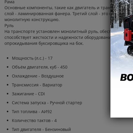
Рама
Основные компоненты, такие как двигатель и трансмиссия, н
слой - ламинированная фанера. Третий слой - это станина дв
монолитную конструкцию.
Руль
На транспорте установлен монолитный руль, обеспечивающи
способствует жесткости и надежности оборудования, особенн
опрокидывания буксировщика на бок.
Мощность (л.с.) - 17
Объём двигателя, куб - 450
Охлаждение - Воздушное
Трансмиссия - Вариатор
Зажигание - CDI
Система запуска - Ручной стартер
Тип топлива - АИ92
Количество тактов - 4
Тип двигателя - Бензиновый