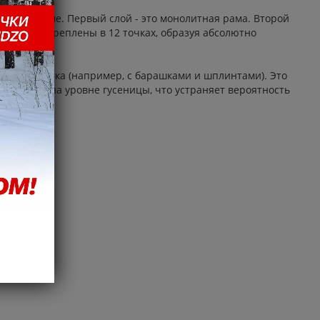
литной раме. Первый слой - это монолитная рама. Второй
щательно скреплены в 12 точках, образуя абсолютно
уксировщика (например, с барашками и шплинтами). Это
аходится на уровне гусеницы, что устраняет вероятность