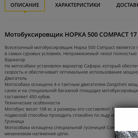
ОПИСАНИЕ
ХАРАКТЕРИСТИКИ
ДОСТАВ
Мотобуксировщик НОРКА 500 COMPACT 17 
Всесезонный мотобуксировщик Норка 500 Compact является
в самых суровых условиях. Непромокаемый чехол полностью з
Вариатор
На мотособаке установлен вариатор Сафари, который обеспе
скорость и обеспечивает оптимальное использование мощно
Двигатель
Мотособака оснащена 4-х тактным двигателем Zongshen мощно
санях и на специальной багажной площадке мотобуксировщи
составляет 450 кубов.
Технические особенности
Мотобукс весит 108 кг, а размеры его составляют 125 см в д
подвеской способна проходить спокойно по льду и даже по т
Гусеница
Мотособака оснащена специальной гусеницей Composit, кото
механизмом натяжения цепи.