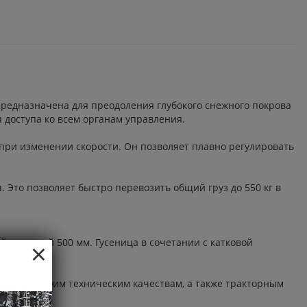
едназначена для преодоления глубокого снежного покрова
 доступа ко всем органам управления.
при изменении скорости. Он позволяет плавно регулировать
 Это позволяет быстро перевозить общий груз до 550 кг в
×
цей шириной 500 мм. Гусеница в сочетании с катковой
агодаря своим техническим качествам, а также тракторным