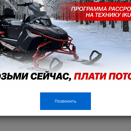
е крепятся к площадке из фанеры или пластика, а прямо к моно
игателя и вариатора, а также защитный каркас. Все три слоя т
й более прочное и надежное соединение с механизмами мотоб
о важно это в условиях повышенной нагрузки. Крепление руля н
Позвонить