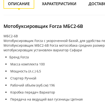
ОПИСАНИЕ
ХАРАКТЕРИСТИКИ
ДОСТАВ
Мотобуксировщик Forza МБС2-6В
МБС2-6В
Мотобуксировщик Forza с укороченной базой, для удобства п
Мотобуксировщик МБС2-6В Forza мотособака средних размеров
мотобуксировщик установлен вариатор Сафари
Бренд Forza
Масса комплекта 100
Мощность (л.с.) 6,5
Стартер Ручной
Рабочий объём (куб.см) 196
Коробка передач Вариатор
Передача на ведущий вал гусеницы Цепная