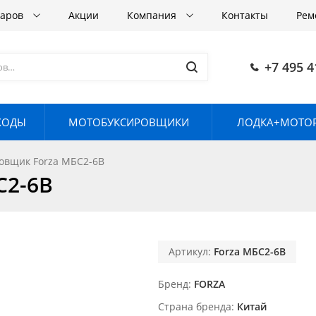
варов
Акции
Компания
Контакты
Рем
+7 495 4
ХОДЫ
МОТОБУКСИРОВЩИКИ
ЛОДКА+МОТОР
овщик Forza МБС2-6В
С2-6В
Артикул:
Forza МБС2-6В
Бренд
FORZA
Страна бренда
Китай