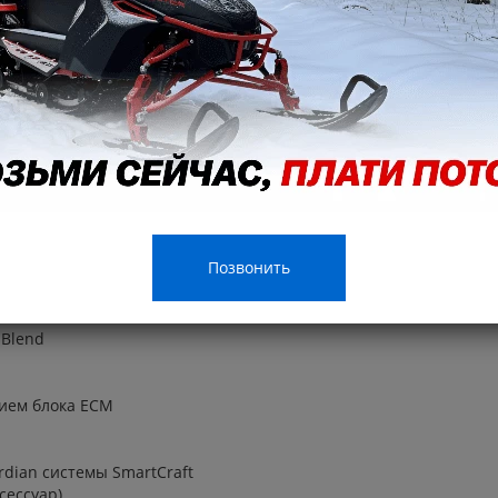
Позвонить
 Lube
 Blend
нием блока ECM
dian системы SmartCraft
сессуар)