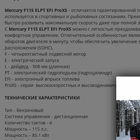
Mercury F115 ELPT EFI ProXS
- отличается гарантированной 
используется в спортивных и рыболовных состязаниях. Преи
быстро развивать максимальную скорость даже при полной з
С
Mercury F115 ELPT EFI
Pro
XS
можно с легкостью преодолева
комфортное управление. Отличительной особенностью являет
оборотов двигателя в минуту, чтобы обеспечить увеличение 
расположения (SOHC).
F - четырехтактный подвесной мотор
Е - электрический запуск
L - дейдвуд - 508 мм (длинная)
PT - электрический гидроподъем (гидроцилиндр)
EFI - электронный впрыск топлива
ProXS - серия высокоскоростных и высокодинамичных мотор
ТЕХНИЧЕСКИЕ ХАРАКТЕРИСТИКИ
Тип - бензиновый
Система управления - дистанционная
Количество тактов - 4
Мощность – 115 л.с.
Мощность – 85.1 кВт