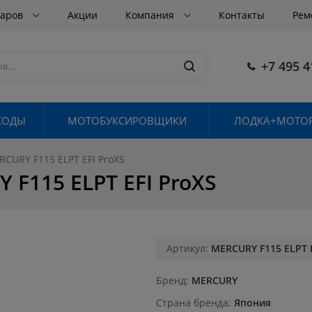
варов
Акции
Компания
Контакты
Рем
+7 495 4
ХОДЫ
МОТОБУКСИРОВЩИКИ
ЛОДКА+МОТОР
RY F115 ELPT EFI ProXS
115 ELPT EFI ProXS
Артикул:
MERCURY F115 ELPT E
Бренд
MERCURY
Страна бренда
Япония