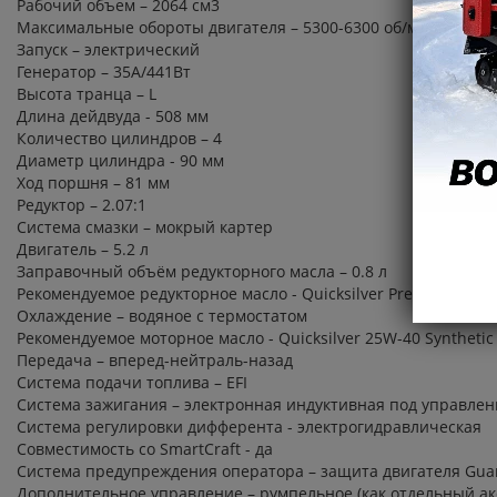
Рабочий объем – 2064 см3
Максимальные обороты двигателя – 5300-6300 об/мин
Запуск – электрический
Генератор – 35А/441Вт
Высота транца – L
Длина дейдвуда - 508 мм
Количество цилиндров – 4
Диаметр цилиндра - 90 мм
Ход поршня – 81 мм
Редуктор – 2.07:1
Система смазки – мокрый картер
Двигатель – 5.2 л
Заправочный объём редукторного масла – 0.8 л
Рекомендуемое редукторное масло - Quicksilver Premium Gear
Охлаждение – водяное с термостатом
Рекомендуемое моторное масло - Quicksilver 25W-40 Synthetic
Передача – вперед-нейтраль-назад
Система подачи топлива – EFI
Система зажигания – электронная индуктивная под управле
Система регулировки дифферента - электрогидравлическая
Совместимость со SmartCraft - да
Система предупреждения оператора – защита двигателя Guar
Дополнительное управление – румпельное (как отдельный ак