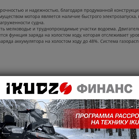
прочностью и надежностью, благодаря продуманной конструкц
муществом мотора является наличие быстрого электрозапуска,
агруженности судна.
ть мелководье и труднопроходимые участки водоема. Двигател
ся функция заряда на холостом ходу, которая отслеживает уро
заряда аккумулятора на холостом ходу до 48%. Система газора
ов