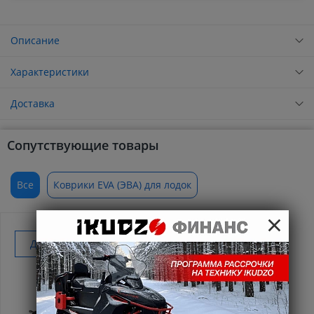
Описание
Характеристики
Доставка
Сопутствующие товары
Все
Коврики EVA (ЭВА) для лодок
×
Добавить к покупке