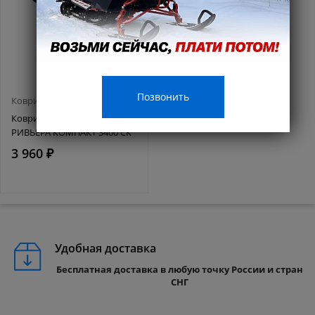
Позвонить
Коврики EVA (ЭВА) для лодок
Коврик EVA Standart
РИВЬЕРА КОМПАКТ 3400 СК
3 960 ₽
Удобная доставка
Бесплатная доставка в любую точку России и стран
СНГ