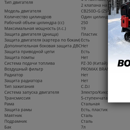
Тип двигателя
2 клапана на цилиндр
Модель двигателя
CB250D-G (ZS165FMM) , 2
Количество цилиндров
Один цилиндр
Рабочий объем цилиндра (cc)
250
Максимальная мощность (л.с.)
19
Защита двигателя (днища)
Пластик
Защита двигателя (картера по бокам)
Есть
Дополнительная боковая защита ДВС
Нет
Защита приводной цепи
Есть
Защита помпы
Нет
Система подачи топлива
PZ-30 (Китай)
Воздушный фильтр
PROMAX BRAND AIR FILT
Радиатор
Нет
Защита радиатора
Нет
Тип зажигания
C.D.I
Система запуска двигателя
Электро/Кикстартер
Трансмиссия
5-ступенчатая 1-N-2-3-4
Рама
Стальная
Защита рамы
Есть, пластик
Маятник
Сталь
Подрамник
Сталь
Бак
7л