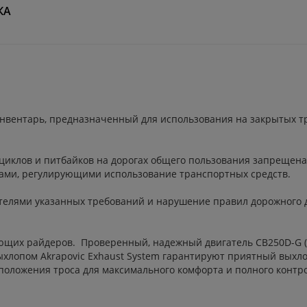
КА
нвентарь, предназначенный для использования на закрытых тр
циклов и питбайков на дорогах общего пользования запрещен
ами, регулирующими использование транспортных средств.
ателями указанных требований и нарушение правил дорожного 
щих райдеров. Проверенный, надежный двигатель CB250D-G (
хлопом Akrapovic Exhaust System гарантируют приятный выхлоп
положения троса для максимального комфорта и полного контро