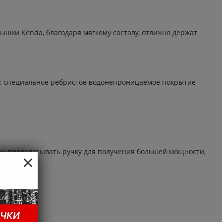
шки Kenda, благодаря мягкому составу, отлично держат
ей: специальное ребристое водонепроницаемое покрытие
жды перехватывать ручку для получения большей мощности,
×