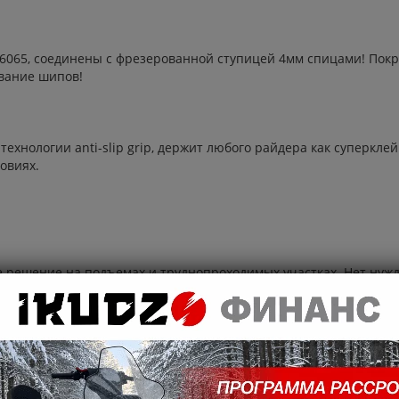
6065, соединены с фрезерованной ступицей 4мм спицами! Покры
вание шипов!
хнологии anti-slip grip, держит любого райдера как суперкл
овиях.
шее решение на подъемах и труднопроходимых участках. Нет ну
результат, оптимальный для стиля езды райдера!
ым охлаждением,