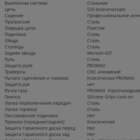
Выхлопная система
Стальная
Цепь
520 (класическая)
Сидение
Профессиональное анти
Прогрессия
Сталь
Ловушка цепи
Пластик
Подножка
Сталь
Обода
Сталь
Ступицы
Сталь
Задняя звезда
Металл 43Т
Руль
Сталь
Защита руля
PROMAX
Траверсы
CNC алюминий
Рычаги сцепления и тормоза
Класические PROMAX
Защита рук
нет
Ручка газа
PROMAX Короткоходна
Грипсы
Silicone Grips Lock-on
Лапка переключения передач
Сталь
Лапка тормоза
Сталь
Пассажирские подножки
Нет
Тормоза (передние/задние)
Класические
Защита тормозного диска перед
Нет
Защита тормозного диска зад
Нет