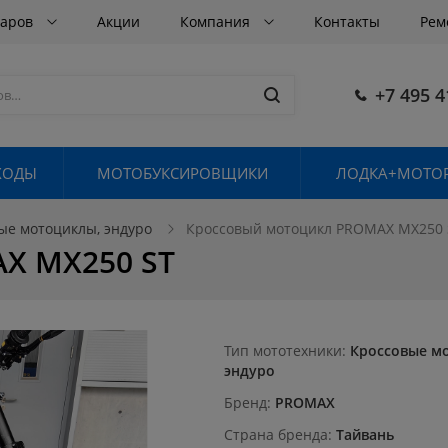
варов
Акции
Компания
Контакты
Рем
+7 495 4
ХОДЫ
МОТОБУКСИРОВЩИКИ
ЛОДКА+МОТОР
ые мотоциклы, эндуро
Кроссовый мотоцикл PROMAX MX250 
X MX250 ST
Тип мототехники
Кроссовые м
эндуро
Бренд
PROMAX
Страна бренда
Тайвань