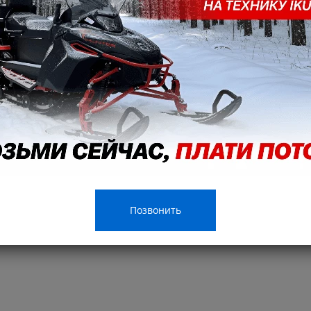
 valves
ER
Позвонить
-5