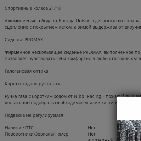
Спортивные колеса 21/18
Алюминиевые обода от бренда Unison, сделанные из сплава 
сцепление с покрытием летом, а зимой выдерживают вкручи
Сиденье PROMAX
Фирменное нескользящее сиденье PROMAX, выполненное по те
позволяет чувствовать себя комфортно в любых погодных усл
Галогеновая оптика
Короткоходная ручка газа
Ручка газа с коротким ходом от Nibbi Racing – пожалуй луч
достаточно подобрать необходимое усилие кисти и получить 
Подвеска не регулируемая
Наличие ПТС
Нет
Поворотники/Зеркала/Номер
Нет
4-х тактный, с воздушн