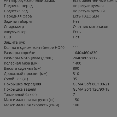
Антипробуксовочный замок
Есть облегченные комп
Подвеска перед
не регулируемая
Подвеска зад
не регулируемый
Передняя фара
Есть HALOGEN
Задний габарит
Нет
Спидометр
Счетчик моточасов
Аккумулятор
Есть
USB
Нет
Защита рук
Кол-во в одном контейнере HQ40
111
Размеры коробки
1640x460x830
Размеры мотоцикла (д/в/ш)
2040x805x1175
Колесная база (мм)
1400
Высота сиденья (мм)
890
Дорожный просвет (мм)
310
Сухой вес (кг)
95
Покрышка передняя
GEMA Soft 80/100-21
Покрышка задняя
GEMA Soft 120/90-18
Топливный бак (л)
7
Максимальная нагрузка (кг)
150
Максимальная скорость (км/ч)
100